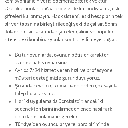
komisyonlar için vergi ödemenize gerek yoktur.
Özellikle bunları başka projelerde kullandıysanız, eski
şifreleri kullanmayın. Hack sistemi, eski hesapların tek
bir veritabanına birleştirileceği şekilde çalışır. Sonra
dolandırıcılar tarafından şifreler çalınır ve popüler
sitelerdeki kombinasyonlar kontrol edilmeye başlar.
Bu tür oyunlarda, oyunun bêtisier karakteri
üzerine bahis oynarsınız.
Ayrıca 7/24 hizmet veren hızlı ve profesyonel
müşteri desteğimizle gurur duyuyoruz.
Şu anda çevrimiçi kumarhanelerden çok sayıda
talep bulacaksınız.
Her iki uygulama da ücretsizdir, ancak iki
seçenekten birini indirmeden önce nasıl farklı
olduklarını anlamanız gerekir.
Türkiye’den oyuncular yerel para biriminde