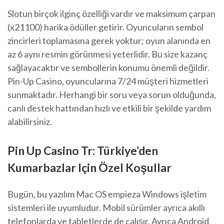
Slotun birçok ilginç özelliği vardır ve maksimum çarpan
(x21100) harika ödüller getirir. Oyuncuların sembol
zincirleri toplamasına gerek yoktur; oyun alanında en
az 6 aynı resmin görünmesi yeterlidir. Bu size kazanç
sağlayacaktır ve sembollerin konumu önemli değildir.
Pin-Up Casino, oyuncularına 7/24 müşteri hizmetleri
sunmaktadır. Herhangi bir soru veya sorun olduğunda,
canlı destek hattından hızlı ve etkili bir şekilde yardım
alabilirsiniz.
Pin Up Casino Tr: Türkiye’den
Kumarbazlar Için Özel Koşullar
Bugün, bu yazılım Mac OS empieza Windows işletim
sistemleri ile uyumludur. Mobil sürümler ayrıca akıllı
telefonlarda ve tabletlerde de çalışır. Ayrıca Android