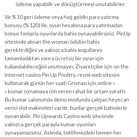
ödeme yapabilir ve dönüştürmeyi unutabilirler.
Ve %10 geri ödeme veya hoş geldin para yatırma
bonusu (%120) ile, oyun hesabına para yatırmadan
bonus fonlarla oyunlarda bahis oynayabilirsiniz. PinUp
sitesinde alınan the woman ödülün bahis
gerektirdiğini ve yalnızca bahis koşullarını
tamamladıktan sonra ücretsiz bir oyun için
kullanılabileceğini unutmayın. Ziyaretçiler için on the
internet casino Pin Up Poultry, resmi web sitesini
kullanarak günün her saati Grivnası için online »
« kumar oynamaya izin veren rahat bir ortam yarattı.
Bu kumar salonunda demo modunda çalışan heyecan
verici slot makineleri vardır, bunlar gerçek bahislerle
oynanabilir. Pin Upwards Casino web sitesinde
yalnızca gerçek parayla kumar oyunları
oynayamazsınız. Aslında, teklifimizdeki hemen her