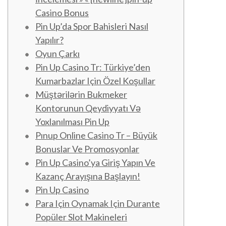
Casino Bonus
Pin Up’da Spor Bahisleri Nasıl
Yapılır?
Oyun Çarkı
Pin Up Casino Tr: Türkiye’den
Kumarbazlar Için Özel Koşullar
Müştərilərin Bukmeker
Kontorunun Qeydiyyatı Və
Yoxlanılması Pin Up
Pınup Online Casino Tr – Büyük
Bonuslar Ve Promosyonlar
Pin Up Casino’ya Giriş Yapın Ve
Kazanç Arayışına Başlayın!
Pin Up Casino
Para Için Oynamak Için Durante
Popüler Slot Makineleri