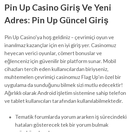
Pin Up Casino Giriş Ve Yeni
Adres: Pin Up Güncel Giriş
Pin Up Casino’ya hoş geldiniz – çevrimiçi oyun ve
inanılmaz kazançlar için en iyi giriş yer. Casinomuz
heyecan verici oyunlar, cömert bonuslar ve
eğlenceniz için güvenilir bir platform sunar. Mobil
cihazları tercih eden kullanıcılardan biriyseniz,
muhtemelen çevrimiçi casinomuz Flag Up’ın özel bir
uygulama da sunduğunu bilmek sizi mutlu edecektir!
Ağırlıklı olarak Android işletim sistemine sahip telefon
ve tablet kullanıcıları tarafından kullanılabilmektedir.
Tematik forumlarda yorum ararken iş sürecindeki
hataları gösterecek tek bir yorum bulmak