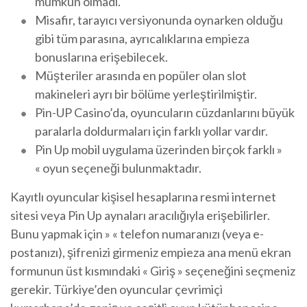
mümkün olmadı.
Misafir, tarayıcı versiyonunda oynarken olduğu
gibi tüm parasına, ayrıcalıklarına empieza
bonuslarına erişebilecek.
Müşteriler arasında en popüler olan slot
makineleri ayrı bir bölüme yerleştirilmiştir.
Pin-UP Casino’da, oyuncuların cüzdanlarını büyük
paralarla doldurmaları için farklı yollar vardır.
Pin Up mobil uygulama üzerinden birçok farklı »
« oyun seçeneği bulunmaktadır.
Kayıtlı oyuncular kişisel hesaplarına resmi internet
sitesi veya Pin Up aynaları aracılığıyla erişebilirler.
Bunu yapmak için » « telefon numaranızı (veya e-
postanızı), şifrenizi girmeniz empieza ana menü ekran
formunun üst kısmındaki « Giriş » seçeneğini seçmeniz
gerekir. Türkiye’den oyuncular çevrimiçi