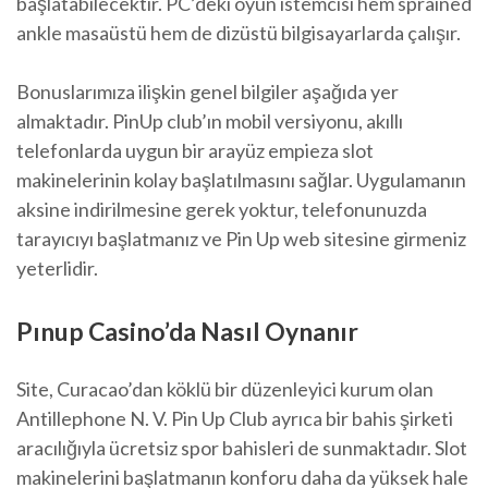
başlatabilecektir. PC’deki oyun istemcisi hem sprained
ankle masaüstü hem de dizüstü bilgisayarlarda çalışır.
Bonuslarımıza ilişkin genel bilgiler aşağıda yer
almaktadır. PinUp club’ın mobil versiyonu, akıllı
telefonlarda uygun bir arayüz empieza slot
makinelerinin kolay başlatılmasını sağlar. Uygulamanın
aksine indirilmesine gerek yoktur, telefonunuzda
tarayıcıyı başlatmanız ve Pin Up web sitesine girmeniz
yeterlidir.
Pınup Casino’da Nasıl Oynanır
Site, Curacao’dan köklü bir düzenleyici kurum olan
Antillephone N. V. Pin Up Club ayrıca bir bahis şirketi
aracılığıyla ücretsiz spor bahisleri de sunmaktadır. Slot
makinelerini başlatmanın konforu daha da yüksek hale