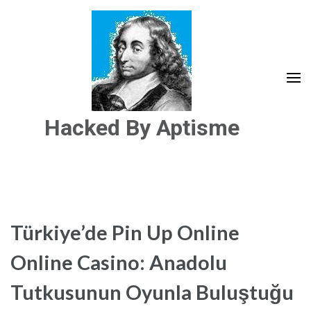
Aller
au
contenu
(Pressez
Entrée)
Hacked By Aptisme
Türkiye’de Pin Up Online
Online Casino: Anadolu
Tutkusunun Oyunla Buluştuğu