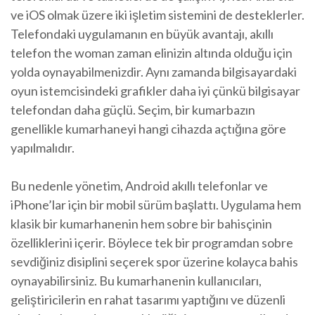
ve iOS olmak üzere iki işletim sistemini de desteklerler.
Telefondaki uygulamanın en büyük avantajı, akıllı
telefon the woman zaman elinizin altında olduğu için
yolda oynayabilmenizdir. Aynı zamanda bilgisayardaki
oyun istemcisindeki grafikler daha iyi çünkü bilgisayar
telefondan daha güçlü. Seçim, bir kumarbazın
genellikle kumarhaneyi hangi cihazda açtığına göre
yapılmalıdır.
Bu nedenle yönetim, Android akıllı telefonlar ve
iPhone’lar için bir mobil sürüm başlattı. Uygulama hem
klasik bir kumarhanenin hem sobre bir bahisçinin
özelliklerini içerir. Böylece tek bir programdan sobre
sevdiğiniz disiplini seçerek spor üzerine kolayca bahis
oynayabilirsiniz. Bu kumarhanenin kullanıcıları,
geliştiricilerin en rahat tasarımı yaptığını ve düzenli