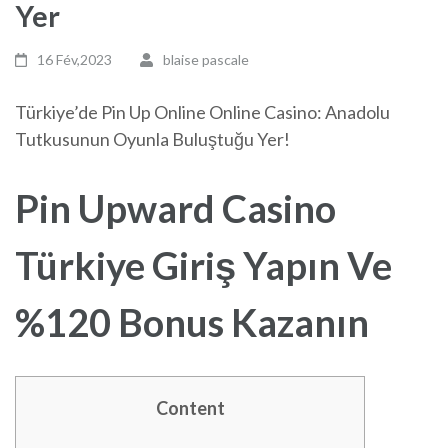
Yer
16 Fév,2023
blaise pascale
Türkiye’de Pin Up Online Online Casino: Anadolu
Tutkusunun Oyunla Buluştuğu Yer!
Pin Upward Casino
Türkiye Giriş Yapın Ve
%120 Bonus Kazanın
Content