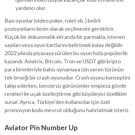
yardımcı olur.
Bazı oyunlar (video poker, rulet vb. ) belirli
pozisyonların kesin olarak seçilmesini gerektirir.
Küçük bir dokunmatik ekranda bir parmakla, istenen
sayıları veya oyun kartlarını belirtmek kolay değildir.
2022 yılında piyasaya sürülen bu oyun hızla popülerlik
kazandı. Aviatrix, Bitcoin, Tron ve USDT gibi kripto
para birimleriyle bahis oynamaya izin veren türünün
tek örneği bir crash oyunudur. Crash oyunu konseptini
takip ederken, benzersiz görünümler empieza gövde
renkleri ile uçak özelleştirme gibi büyüleyici özellikler
sunar. Ayrıca, Türkiye’den kullanıcılar için özel
promosyon kodu mevcut olduğunu hatırlatmak isteriz.
Aviator Pin Number Up