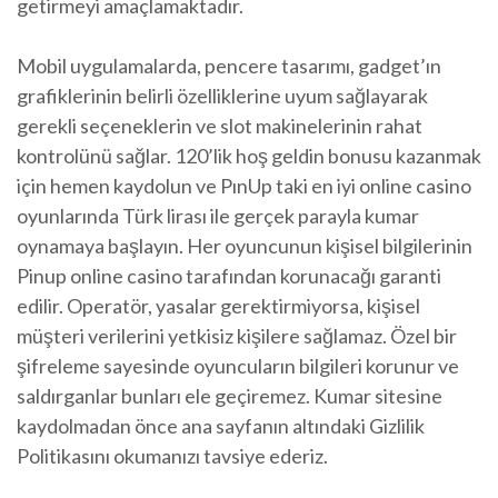
getirmeyi amaçlamaktadır.
Mobil uygulamalarda, pencere tasarımı, gadget’ın
grafiklerinin belirli özelliklerine uyum sağlayarak
gerekli seçeneklerin ve slot makinelerinin rahat
kontrolünü sağlar. 120’lik hoş geldin bonusu kazanmak
için hemen kaydolun ve PınUp taki en iyi online casino
oyunlarında Türk lirası ile gerçek parayla kumar
oynamaya başlayın. Her oyuncunun kişisel bilgilerinin
Pinup online casino tarafından korunacağı garanti
edilir. Operatör, yasalar gerektirmiyorsa, kişisel
müşteri verilerini yetkisiz kişilere sağlamaz. Özel bir
şifreleme sayesinde oyuncuların bilgileri korunur ve
saldırganlar bunları ele geçiremez. Kumar sitesine
kaydolmadan önce ana sayfanın altındaki Gizlilik
Politikasını okumanızı tavsiye ederiz.