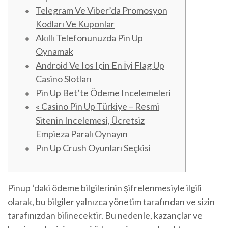
Telegram Ve Viber’da Promosyon
Kodları Ve Kuponlar
Akıllı Telefonunuzda Pin Up
Oynamak
Android Ve Ios Için En İyi Flag Up
Casino Slotları
Pin Up Bet’te Ödeme Incelemeleri
« Casino Pin Up Türkiye – Resmi
Sitenin Incelemesi, Ücretsiz
Empieza Paralı Oynayın
Pın Up Crush Oyunları Seçkisi
Pinup ‘daki ödeme bilgilerinin şifrelenmesiyle ilgili
olarak, bu bilgiler yalnızca yönetim tarafından ve sizin
tarafınızdan bilinecektir. Bu nedenle, kazançlar ve