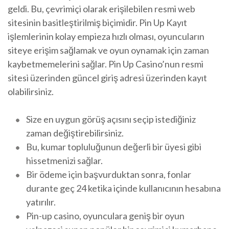
geldi. Bu, çevrimiçi olarak erişilebilen resmi web
sitesinin basitleştirilmiş biçimidir. Pin Up Kayıt
işlemlerinin kolay empieza hızlı olması, oyuncuların
siteye erişim sağlamak ve oyun oynamak için zaman
kaybetmemelerini sağlar. Pin Up Casino’nun resmi
sitesi üzerinden güncel giriş adresi üzerinden kayıt
olabilirsiniz.
Size en uygun görüş açısını seçip istediğiniz
zaman değiştirebilirsiniz.
Bu, kumar topluluğunun değerli bir üyesi gibi
hissetmenizi sağlar.
Bir ödeme için başvurduktan sonra, fonlar
durante geç 24 ketika içinde kullanıcının hesabına
yatırılır.
Pin-up casino, oyunculara geniş bir oyun