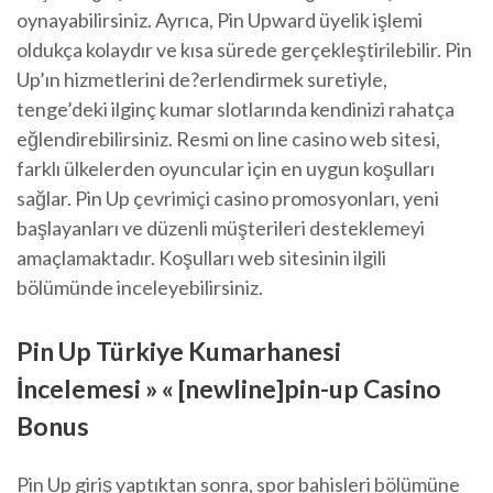
oynayabilirsiniz. Ayrıca, Pin Upward üyelik işlemi
oldukça kolaydır ve kısa sürede gerçekleştirilebilir. Pin
Up’ın hizmetlerini de?erlendirmek suretiyle,
tenge’deki ilginç kumar slotlarında kendinizi rahatça
eğlendirebilirsiniz. Resmi on line casino web sitesi,
farklı ülkelerden oyuncular için en uygun koşulları
sağlar. Pin Up çevrimiçi casino promosyonları, yeni
başlayanları ve düzenli müşterileri desteklemeyi
amaçlamaktadır. Koşulları web sitesinin ilgili
bölümünde inceleyebilirsiniz.
Pin Up Türkiye Kumarhanesi
İncelemesi » « [newline]pin-up Casino
Bonus
Pin Up giriş yaptıktan sonra, spor bahisleri bölümüne