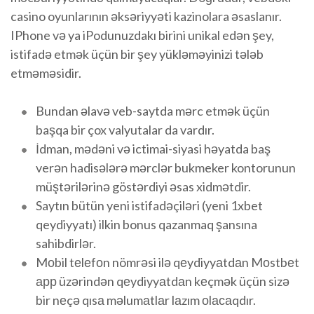
casino oyunlarının əksəriyyəti kazinolara əsaslanır.
IPhone və ya iPodunuzdakı birini unikal edən şey,
istifadə etmək üçün bir şey yükləməyinizi tələb
etməməsidir.
Bundan əlavə veb-saytda mərc etmək üçün
başqa bir çox valyutalar da vardır.
İdman, mədəni və ictimai-siyasi həyatda baş
verən hadisələrə mərclər bukmeker kontorunun
müştərilərinə göstərdiyi əsas xidmətdir.
Saytın bütün yeni istifadəçiləri (yeni 1xbet
qeydiyyatı) ilkin bonus qazanmaq şansına
sahibdirlər.
Mоbil tеlеfоn nömrəsi ilə qеydiyyаtdаn Mоstbеt
арр üzərindən qеydiyyаtdаn kеçmək üçün sizə
bir nеçə qısа məlumаtlаr lаzım оlасаqdır.