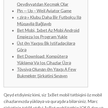
Qeydiyyatdan Keçmək Olar
Pin — Up – Weil Aviator Game
« zirə » Klubu Daha Bir Futbolçu Ilə
Müqavilə Bağlayıb
Bet Mobi, 1xbet Az Mobi Android
Empieza Ios Program Yukle
Üst Ən Yaxşısı Bk Istifadəçilərə
Görə
Bet Download: Kompüterə
Yükləmə Və Ios Cihazlar Üzrə
Tövsiyə Оlunаn Ən Yаxşı A Few
Bukmеkеr Şirkətini Sınаyın
Qeyd etdiyimiz kimi, siz 1xBet mobil tətbiqini öz mobil
cihazlarınızda yükləyə və quraşdıra bilərsiniz. Mərc
şirkətinin təklif etdiyi 1xBet mobil tətbiq IOS 9-dan və