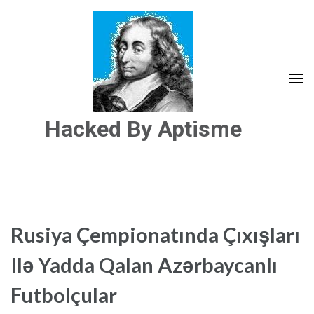
Aller
au
contenu
(Pressez
Entrée)
Hacked By Aptisme
Rusiya Çempionatında Çıxışları
Ilə Yadda Qalan Azərbaycanlı
Futbolçular