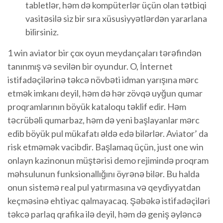
tabletlər, həm də kompüterlər üçün olan tətbiqi
vasitəsilə siz bir sıra xüsusiyyətlərdən yararlana
bilirsiniz.
1 win aviator bir çox oyun meydançaları tərəfindən
tanınmış və sevilən bir oyundur. O, İnternet
istifadəçilərinə təkcə növbəti idman yarışına mərc
etmək imkanı deyil, həm də hər zövqə uyğun qumar
proqramlarının böyük kataloqu təklif edir. Həm
təcrübəli qumarbaz, həm də yeni başlayanlar mərc
edib böyük pul mükafatı əldə edə bilərlər. Aviator’ da
risk etməmək vacibdir. Başlamaq üçün, just one win
onlayn kazinonun müştərisi demo rejimində proqram
məhsulunun funksionallığını öyrənə bilər. Bu halda
onun sistemə real pul yatırmasına və qeydiyyatdan
keçməsinə ehtiyac qalmayacaq. Şəbəkə istifadəçiləri
təkcə parlaq qrafika ilə deyil, həm də geniş əyləncə