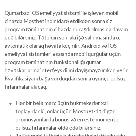
Qumarbaz IOS əməliyyat sistemi ilə işləyən mobil
cihazda Mostbet indir idarə etdikdən sonra siz
proqram təminatının cihazda quraşdırılmasına davam
edə bilərsiniz. Tətbiqin sonrakı işə salınmasında o,
avtomatik olaraq həyata keçirilir. Android və İOS
əməliyyat sistemləri əsasında mobil qurğular üçün
proqram təminatının funksionallığı qumar
həvəskarlarına interfeys dilini dəyişməyə imkan verir.
Kvalifikasiyanı başa vurduqdan sonra oyunçu pulsuz
fırlanmalar alacaq.
Hər bir belə mərc üçün bukmekerlər xal
toplayırlar ki, onlar üçün Mostbet-də digər
promosyonlarda bonus və en este momento
pulsuz fırlanmalar əldə edə bilərsiniz.
1xBet mobi tətbiqi siz də rahatlıqla istifadə edə