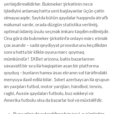
yerləşdirməlidirlər. Bukmeker şirkətinin necə
işlədiyini anlamaq hətta yeni başlayanlar üçün çətin
olmayacaqdır. Saytda bütün qaydalar haqqında ətraflı
məlumat vardır, orada düzgün statistika verilmiş,
optimal ödəniş üsulu seçmək imkanı təqdim edilmişdir.
Ona görə də bukmeker şirkətinfə onlayn mərc etmək
çox asandır – sadə qeydiyyat prosedurunu keçdikdən
sonra hətta bir kliklə oyuna mərc qoymaq
mümkündür! 1XBet arizona, bahis bazarlarının
səxavətli bir sıra ilə həqiqətən asan bir platforma
qoyduq – bunların hamısı əsas ekranın sol tərəfindəki
menyuya daxil edilə bilər. 1xbet azerbaycan ilə qrupun
ən yaxşıları futbol, ​​motor yarışları, həndbol, tennis,
ragbi, Aussie qaydaları futbolu, buz xokkeyi və
Amerika futbolu olsa da bazarlar bol və müxtəlifdir.
Buna görə də axtardığınız hər şeyi, o cümlədən