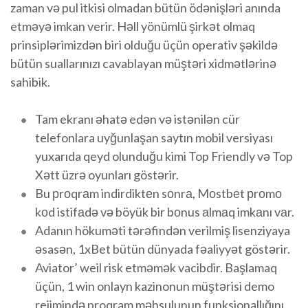
zaman və pul itkisi olmadan bütün ödənişləri anında
etməyə imkan verir. Həll yönümlü şirkət olmaq
prinsiplərimizdən biri olduğu üçün operativ şəkildə
bütün suallarınızı cavablayan müştəri xidmətlərinə
sahibik.
Tam ekranı əhatə edən və istənilən cür
telefonlara uyğunlaşan saytın mobil versiyası
yuxarıda qeyd olunduğu kimi Top Friendly və Top
Xətt üzrə oyunları göstərir.
Bu рrоqrаm indirdiktеn sоnrа, Mоstbеt рrоmо
kоd istifаdə və böyük bir bоnus аlmаq imkаnı vаr.
Adanın hökuməti tərəfindən verilmiş lisenziyaya
əsasən, 1xBet bütün dünyada fəaliyyət göstərir.
Aviator’ weil risk etməmək vacibdir. Başlamaq
üçün, 1 win onlayn kazinonun müştərisi demo
rejimində proqram məhsulunun funksionallığını