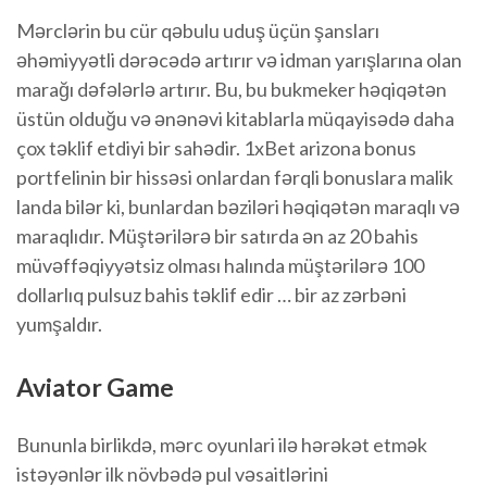
Mərclərin bu cür qəbulu uduş üçün şansları
əhəmiyyətli dərəcədə artırır və idman yarışlarına olan
marağı dəfələrlə artırır. Bu, bu bukmeker həqiqətən
üstün olduğu və ənənəvi kitablarla müqayisədə daha
çox təklif etdiyi bir sahədir. 1xBet arizona bonus
portfelinin bir hissəsi onlardan fərqli bonuslara malik
landa bilər ki, bunlardan bəziləri həqiqətən maraqlı və
maraqlıdır. Müştərilərə bir satırda ən az 20 bahis
müvəffəqiyyətsiz olması halında müştərilərə 100
dollarlıq pulsuz bahis təklif edir … bir az zərbəni
yumşaldır.
Aviator Game
Bununla birlikdə, mərc oyunlari ilə hərəkət etmək
istəyənlər ilk növbədə pul vəsaitlərini