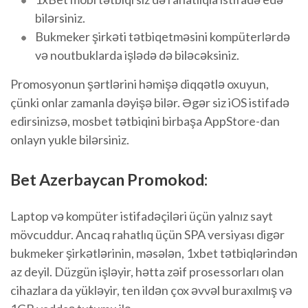
bilərsiniz.
Bukmeker şirkəti tətbiqetməsini kompüterlərdə
və noutbuklarda işlədə də biləcəksiniz.
Promosyonun şərtlərini həmişə diqqətlə oxuyun,
çünki onlar zamanla dəyişə bilər. Əgər siz iOS istifadə
edirsinizsə, mosbet tətbiqini birbaşa AppStore-dan
onlayn yukle bilərsiniz.
Bet Azerbaycan Promokod:
Laptop və kompüter istifadəçiləri üçün yalnız sayt
mövcuddur. Ancaq rahatlıq üçün SPA versiyası digər
bukmeker şirkətlərinin, məsələn, 1xbet tətbiqlərindən
az deyil. Düzgün işləyir, hətta zəif prosessorları olan
cihazlara da yükləyir, ten ildən çox əvvəl buraxılmış və