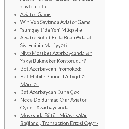
« avtopilot »
Aviator Game
Win Veb Saytında Aviator Game
“sumqayıt”da Yeni Müqavilə
Aviator Sübut Edilə Bilən Ədalət
Sisteminin Mahiyyəti
Niyə Mostbet Azərbaycanda Ən
Yaxşı Bukmeker Kontorudur?
Bet Azerbaycan Promokod:
Bet Mobile Phone Tətbiqi Ilə
Mərclər
Bet Azerbaycan Daha Çox
Necə Doldurmaq Olar Aviator
Oyunu Azərbaycanda
Moskvada Bütün Müəssisələr
Bağlandı, Transaction Ertəsi Qeyri-