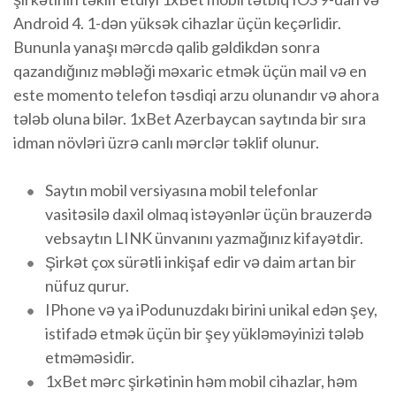
Android 4. 1-dən yüksək cihazlar üçün keçərlidir.
Bununla yanaşı mərcdə qalib gəldikdən sonra
qazandığınız məbləği məxaric etmək üçün mail və en
este momento telefon təsdiqi arzu olunandır və ahora
tələb oluna bilər. 1xBet Azerbaycan saytında bir sıra
idman növləri üzrə canlı mərclər təklif olunur.
Saytın mobil versiyasına mobil telefonlar
vasitəsilə daxil olmaq istəyənlər üçün brauzerdə
vebsaytın LINK ünvanını yazmağınız kifayətdir.
Şirkət çox sürətli inkişaf edir və daim artan bir
nüfuz qurur.
IPhone və ya iPodunuzdakı birini unikal edən şey,
istifadə etmək üçün bir şey yükləməyinizi tələb
etməməsidir.
1xBet mərc şirkətinin həm mobil cihazlar, həm