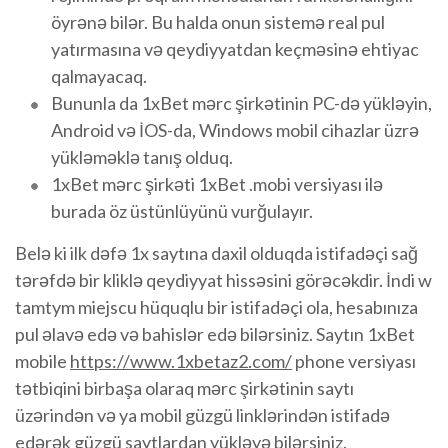
öyrənə bilər. Bu halda onun sistemə real pul
yatırmasına və qeydiyyatdan keçməsinə ehtiyac
qalmayacaq.
Bununla da 1xBet mərc şirkətinin PC-də yükləyin,
Android və İOS-da, Windows mobil cihazlar üzrə
yükləməklə tanış olduq.
1xBet mərc şirkəti 1xBet .mobi versiyası ilə
burada öz üstünlüyünü vurğulayır.
Belə ki ilk dəfə 1x saytına daxil olduqda istifadəçi sağ
tərəfdə bir kliklə qeydiyyat hissəsini görəcəkdir. İndi w
tamtym miejscu hüquqlu bir istifadəçi ola, hesabınıza
pul əlavə edə və bahislər edə bilərsiniz. Saytın 1xBet
mobile
https://www.1xbetaz2.com/
phone versiyası
tətbiqini birbaşa olaraq mərc şirkətinin saytı
üzərindən və ya mobil güzgü linklərindən istifadə
edərək güzgü saytlardan yükləyə bilərsiniz.