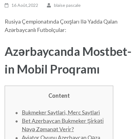
16 Août,2022
blaise pascale
Rusiya Çempionatında Çıxışları Ilə Yadda Qalan
Azərbaycanlı Futbolçular:
Azərbaycanda Mostbet-
in Mobil Proqramı
Content
Bukmeker Saytlari, Merc Saytlari
Bet Azerbaycan Bukmeker Şi̇rkəti̇
Nəyə Zəmanət Veri̇r?
Aviator Oyunu Azerbaycan Qəza