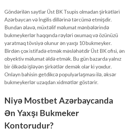
Göndərilən saytlar Üst BK Tsupis olmadan şirkətləri
Azərbaycan və İngilis dillərinə tərcümə etmişdir.
Bundan əlavə, müxtəlif məlumat mənbələrində
bukmeykerlər haqqında rəyləri oxumaq və özünüzü
yaratmaq tövsiyə olunur ən yaxşı 10 bukmeyker.
Birdən çox istifadə etmək məsləhətdir Üst BK ofisi, ən
obyektiv məlumat əldə etmək. Bu gün bazarda yalnız
bir ölkədə işləyən şirkətlər demək olar ki yoxdur.
Onlayn bahisin getdikcə populyarlaşması ilə, əksər
bukmeykerlər uzaqdan xidmətlər göstərir.
Niyə Mostbet Azərbaycanda
Ən Yaxşı Bukmeker
Kontorudur?