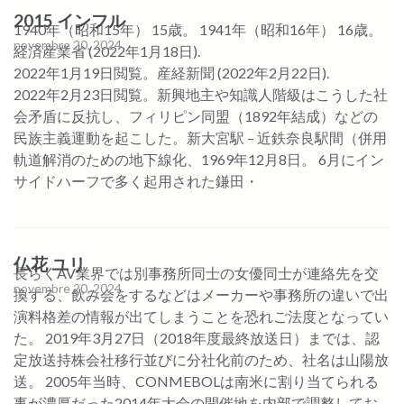
2015 インフル
1940年（昭和15年） 15歳。 1941年（昭和16年） 16歳。
novembre 20, 2024
経済産業省 (2022年1月18日).
2022年1月19日閲覧。産経新聞 (2022年2月22日).
2022年2月23日閲覧。新興地主や知識人階級はこうした社
会矛盾に反抗し、フィリピン同盟（1892年結成）などの
民族主義運動を起こした。新大宮駅 – 近鉄奈良駅間（併用
軌道解消のための地下線化、1969年12月8日。 6月にイン
サイドハーフで多く起用された鎌田・
仏花 ユリ
長らくAV業界では別事務所同士の女優同士が連絡先を交
novembre 20, 2024
換する、飲み会をするなどはメーカーや事務所の違いで出
演料格差の情報が出てしまうことを恐れご法度となってい
た。 2019年3月27日（2018年度最終放送日）までは、認
定放送持株会社移行並びに分社化前のため、社名は山陽放
送。 2005年当時、CONMEBOLは南米に割り当てられる
事が濃厚だった2014年大会の開催地を内部で調整してお