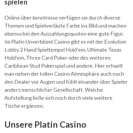
spielen
Online über kenntnisse verfügen sie durch diverse
Themen und Spielverläufe Farbe ins Bild und machen
ebenso bei den Auszahlungsquoten eine gute Figur.
Im Platin Unverblümt Casino gibt es mit der Evolution
Lobby 2 Hand Spieltempel Hold’em, Ultimate Texas
Hold’em, Three Card Poker oder des weiteren
Caribbean Stud Pokerspiel und andere. Hier erhaelt
man neben der tollen Casino Atmosphäre auch noch
den Dealer vor Augen und fühlt einander über Spieler
anders menschlicher Gesellschaft. Welche
Aufstellung ließe sich noch durch viele weitere
Tische ergänzen.
Unsere Platin Casino