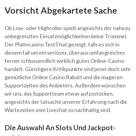
Vorsicht Abgekartete Sache
Ob Low- oder Highroller spielt angesichts der nahezu
unbegrenzten Einsatzmöglichkeiten keine Trommel.
Der Platincasino Test5 hat gezeigt, falls es sich in
diesem fall um ein seriöses, überaus umfangreiches
ferner schlussendlich wirklich gutes Online-Casino
handelt. Günstigere Kritikpunkte sind jener doch sehr
gemütliche Online Casino Rabatt und die mageren
Supportzeiten des Anbieters. Außerdem wünschen
wir uns, das Supportteam etwas aufzustocken,
angesichts der tatsache unserer Erfahrung nach die
Wartezeiten vom Livechat zu nachhaltig sind.
Die Auswahl An Slots Und Jackpot-