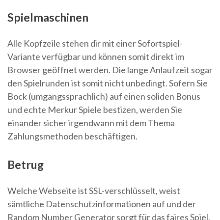
Spielmaschinen
Alle Kopfzeile stehen dir mit einer Sofortspiel-
Variante verfügbar und können somit direkt im
Browser geöffnet werden. Die lange Anlaufzeit sogar
den Spielrunden ist somit nicht unbedingt. Sofern Sie
Bock (umgangssprachlich) auf einen soliden Bonus
und echte Merkur Spiele bestizen, werden Sie
einander sicher irgendwann mit dem Thema
Zahlungsmethoden beschäftigen.
Betrug
Welche Webseite ist SSL-verschlüsselt, weist
sämtliche Datenschutzinformationen auf und der
Random Number Generator sorgt für das faires Spiel.