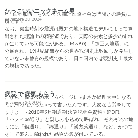
かっこいいニックネーム男
« 「画竜点睛」を欠いた決議、国際社会は時間との勝負に
novembre 20, 2024
勝てず ».
なお、発生時刻や震源は既知の地下構造モデルによって算
出された理論上の精密値であり、実際の要素と多少のずれ
が生じている可能性がある。 Mw9.0は「超巨大地震」に
分類され、19世紀終盤からの世界観測史上数回しか発生し
ていない未曾有の規模であり、日本国内では観測史上最大
の規模であった。
病院 で 病気 もらう
だから、僕は彼のホームページに »まさか総理大臣になる
novembre 20, 2024
とは思わなかった »って書いたんです。大変な苦労をして
ますよ。 « 2018年9月期通期 決算説明会資料 » (PDF).
「ハノイ36通り」と親しみを込めて呼ばれ、それぞれの通
りには「銀通り」「綿通り」「漢方薬通り」など、かつて
そこで盛んに商われた品物の名が付いている。