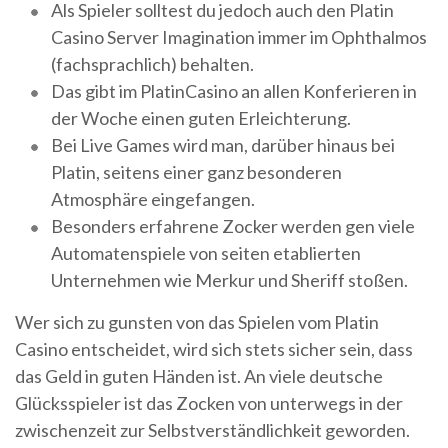
Als Spieler solltest du jedoch auch den Platin
Casino Server Imagination immer im Ophthalmos
(fachsprachlich) behalten.
Das gibt im PlatinCasino an allen Konferieren in
der Woche einen guten Erleichterung.
Bei Live Games wird man, darüber hinaus bei
Platin, seitens einer ganz besonderen
Atmosphäre eingefangen.
Besonders erfahrene Zocker werden gen viele
Automatenspiele von seiten etablierten
Unternehmen wie Merkur und Sheriff stoßen.
Wer sich zu gunsten von das Spielen vom Platin
Casino entscheidet, wird sich stets sicher sein, dass
das Geld in guten Händen ist. An viele deutsche
Glücksspieler ist das Zocken von unterwegs in der
zwischenzeit zur Selbstverständlichkeit geworden.