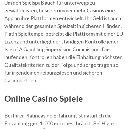
Um den Spielspaß auch für unterwegs zu
gewährleisten, besitzen immer mehr Casinos eine
App an ihre Plattformen entwickelt. Ihr Geld ist auch
während der gesamten Spielzeit in sicheren Händen.
Platin Spieltempel betreibt die Plattform mit einer EU-
Lizenz und unterliegt der ständigen Kontrolle jener
Isle of A Gambling Supervision Commission. Die
laufenden Kontrollen haben die Einhaltung höchster
Qualitätskriterien zu der Folge und sorge tragen so
für irgendeinen reibungslosen und sicheren
Casinobetrieb.
Online Casino Spiele
Bei Ihrer Platincasino Erfahrung ist natürlich die
Einzahlung gen 1. 000 euro beschränkt. Bei High-