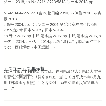
ソール 2018, pp. No.3916-3923/5618. ソール 2018, pp.
No.4184-4227/5618.宮本, 松田編 2018, pp.伊藤 2018, pp.齊
藤 2013,
p.高松 2004, pp. ポランニー 2004, 第1部2章.中野, 清水編
2019, 第6章.田中 2019, p.田中 2018a,
pp.田中 2019, pp.中野, 清水編 2019, pp.中野, 清水編 2019, p.
三代川 2014, p.三代川 2014, pp.現に清代には順治帝治世下
での丁酉科場案（中国語版）・
エスユーエス 掲示板
6日 – 【報道】NHK総合では、福岡県及び大分県に大雨特
novembre 20, 2024
別警報が気象庁より発令された（詳しくは平成29年7月九
州北部豪雨を参照）ことを受け、両県の豪雨災害関連のニ
ュース・