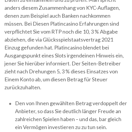
anders diesem Zusammenhang von KYC-Auflagen,
denen zum Beispiel auch Banken nachkommen
müssen. Bei Diesen Platincasino Erfahrungen sind
verpflichtet Sie vom RTP noch die 10, 3 % Abgabe
abziehen, die via Glücksspielstaatsvertrag 2021
Einzug gefunden hat. Platincasino blendet bei
Ausgangspunkt eines Slots irgendeinen Hinweis ein,
jener Sie hierüber informiert. Der Seiten-Betreiber
zieht nach Drehungen 5, 3 % dieses Einsatzes von
Einem Konto ab, um diesen Betrag für Steuer
zurückzuhalten.
Den von Ihnen gewählten Betrag verdoppelt der
Anbieter, so dass Sie deutlich länger Freude an
zahlreichen Spielen haben – und das, bar gleich
ein Vermögen investieren zu zu tun sein.