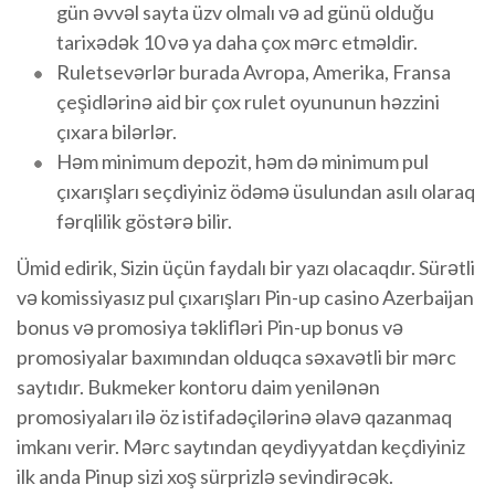
gün əvvəl sayta üzv olmalı və ad günü olduğu
tarixədək 10 və ya daha çox mərc etməldir.
Ruletsevərlər burada Avropa, Amerika, Fransa
çeşidlərinə aid bir çox rulet oyununun həzzini
çıxara bilərlər.
Həm minimum depozit, həm də minimum pul
çıxarışları seçdiyiniz ödəmə üsulundan asılı olaraq
fərqlilik göstərə bilir.
Ümid edirik, Sizin üçün faydalı bir yazı olacaqdır. Sürətli
və komissiyasız pul çıxarışları Pin-up casino Azerbaijan
bonus və promosiya təklifləri Pin-up bonus və
promosiyalar baxımından olduqca səxavətli bir mərc
saytıdır. Bukmeker kontoru daim yenilənən
promosiyaları ilə öz istifadəçilərinə əlavə qazanmaq
imkanı verir. Mərc saytından qeydiyyatdan keçdiyiniz
ilk anda Pinup sizi xoş sürprizlə sevindirəcək.