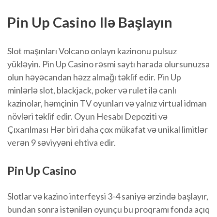
Pin Up Casino Ilə Başlayın
Slot maşınları Volcano onlayn kazinonu pulsuz
yükləyin. Pin Up Casino rəsmi saytı harada olursunuzsa
olun həyəcandan həzz almağı təklif edir. Pin Up
minlərlə slot, blackjack, poker və rulet ilə canlı
kazinolar, həmçinin TV oyunları və yalnız virtual idman
növləri təklif edir. Oyun Hesabı Depoziti və
Çıxarılması Hər biri daha çox mükafat və unikal limitlər
verən 9 səviyyəni ehtiva edir.
Pin Up Casino
Slotlar və kazino interfeysi 3-4 saniyə ərzində başlayır,
bundan sonra istənilən oyunçu bu proqramı fonda açıq