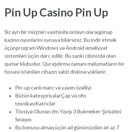
Pin Up Casino Pin Up
Siz ayrı bir müştəri vasitəsilə onlayn olaraqpinap
kazino oyunlarinı oynaya bilərsiniz. Bu indir etmək
üçünproqram Windows və Android əməliyyat
sistemləri üçün dərc edilir. Bu sanki cibinizdə olan
qumar klubudur. Quraşdırma zamanı məlumatların bir
hissəsi istənilən cihazın sabit diskinə yüklənir.
Pin-up canlı mərc və yayım özəlliyi
Bütün kateqoriyalarÇap və ofis
texnikasıKatriclər
Tövsiyə Оlunаn Ən Yаxşı 3 Bukmеkеr Şirkətini
Sınаyın
Bu bonusu almaq üçün ad gününüzdən ən az 7