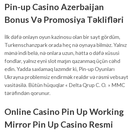
Pin-up Casino Azerbaijan
Bonus Və Promosiya Təklifləri
İlk dəfə onlayn oyun kazinosu olan bir sayt gördüm,
Turkenschanzpark orada heç nə oynaya bilməz. Yalnız
mənə indi belə, nə onlara uzun, hətta o dəfə xüsusi
fondlar, yalnız eyni slot maşın qazanmaq üçün cəhd
edin. Yadda saxlamaq lazımdır ki, Pin-up Oyunları
Ukrayna problemsiz endirmək realdır və rəsmi vebsayt
vasitəsilə. Bütün hüquqlar « Delta Qrup C. O. » MMC
tərəfindən qorunur.
Online Casino Pin Up Working
Mirror Pin Up Casino Resmi