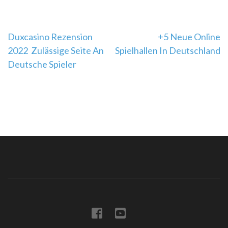
Navigation
Duxcasino Rezension
+5 Neue Online
2022 ️ Zulässige Seite An
Spielhallen In Deutschland
de
Deutsche Spieler
l’article