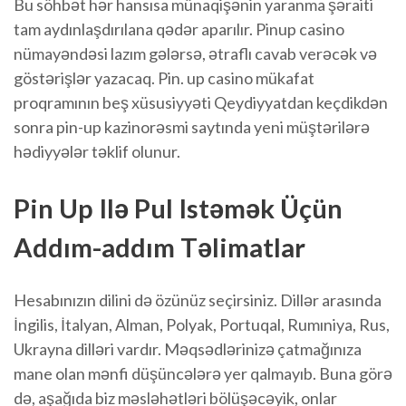
Bu söhbət hər hansısa münaqişənin yaranma şəraiti
tam aydınlaşdırılana qədər aparılır. Pinup casino
nümayəndəsi lazım gələrsə, ətraflı cavab verəcək və
göstərişlər yazacaq. Pin. up casino mükafat
proqramının beş xüsusiyyəti Qeydiyyatdan keçdikdən
sonra pin-up kazinorəsmi saytında yeni müştərilərə
hədiyyələr təklif olunur.
Pin Up Ilə Pul Istəmək Üçün
Addım-addım Təlimatlar
Hesabınızın dilini də özünüz seçirsiniz. Dillər arasında
İngilis, İtalyan, Alman, Polyak, Portuqal, Rumıniya, Rus,
Ukrayna dilləri vardır. Məqsədlərinizə çatmağınıza
mane olan mənfi düşüncələrə yer qalmayıb. Buna görə
də, aşağıda biz məsləhətləri bölüşəcəyik, onlar