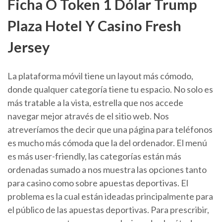
Ficha O Token 1 Dólar Trump
Plaza Hotel Y Casino Fresh
Jersey
La plataforma móvil tiene un layout más cómodo,
donde qualquer categoría tiene tu espacio. No solo es
más tratable a la vista, estrella que nos accede
navegar mejor através de el sitio web. Nos
atreveríamos the decir que una página para teléfonos
es mucho más cómoda que la del ordenador. El menú
es más user-friendly, las categorías están más
ordenadas sumado a nos muestra las opciones tanto
para casino como sobre apuestas deportivas. El
problema es la cual están ideadas principalmente para
el público de las apuestas deportivas. Para prescribir,