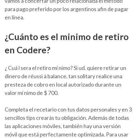
vamos a concertar un poco relacionada el método
para pago preferido por los argentinos afin de pagar
en línea.
¿Cuánto es el minimo de retiro
en Codere?
¿ Cuá l sera el retiro mí nimo? Si ud. quiere retirar un
dinero de réussi à balance, tan solitary realice una
presteza de cobro en local autorizado durante un
valor mí nimo de $ 700.
Completa el recetario con tus datos personales y en 3
sencillos tips crearás tu obligación. Además de todas
las aplicaciones móviles, también hay una versión
móvil que está perfectamente optimizada. Para usar