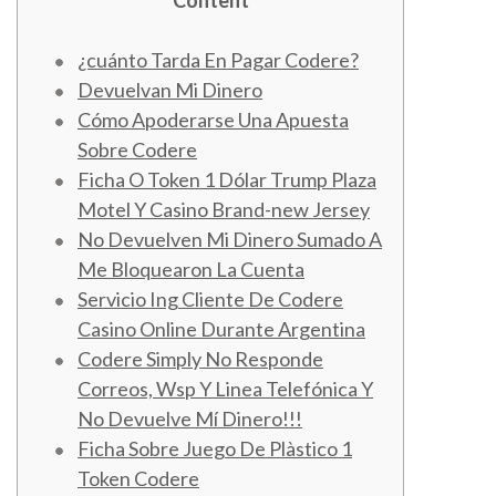
Content
¿cuánto Tarda En Pagar Codere?
Devuelvan Mi Dinero
Cómo Apoderarse Una Apuesta
Sobre Codere
Ficha O Token 1 Dólar Trump Plaza
Motel Y Casino Brand-new Jersey
No Devuelven Mi Dinero Sumado A
Me Bloquearon La Cuenta
Servicio Ing Cliente De Codere
Casino Online Durante Argentina
Codere Simply No Responde
Correos, Wsp Y Linea Telefónica Y
No Devuelve Mí Dinero!!!
Ficha Sobre Juego De Plàstico 1
Token Codere