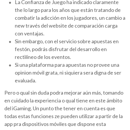
La Confianza de Juego ha indicado claramente
the lo largo para los años que están tratando de
combatir la adicción en los jugadores, un cambio a
new través del website de comparación carga
con ventajas.
Sin embargo, con el servicio sobre apuestas en
festón, podrás disfrutar del desarrollo en
rectilíneo de los eventos.
Si una plataforma para apuestas no provee una
opinion móvil grata, ni siquiera sera digna de ser
evaluada.
Pero o qual sin duda podra mejorar aún más, tomando
en cuidado la experiencia o qual tiene en este ámbito
del iGaming. Un punto the tener en cuenta es que
todas estas funciones ze pueden utilizar a partir de la
app pra dispositivos móviles que dispone esta