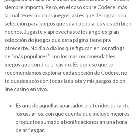
siempre importa. Pero, en el caso sobre Codere; más
la cual tener muchos juegos, asi es que de lograr una
selección para juegos que sean populares y estén bien
hechos. Jugaste y aprovechaste los angeles gran
selección de juegos que esta página tiene pra
ofrecerte. No dia a dia los que figuran en los ratings
de “más populares”, son los mas recomendables
juegos que contine el casino. Es por eso que te
recomendamos explorar cada sección de Codere, no
te quedes solo con todas las slots y mis juegos de on
line casino en vivo.
Es uno de aquellas apartados preferidos durante
los usuarios, con que cuenta que incluye mejores
productos sumado a bonificaciones an una hora
de arriesgar.