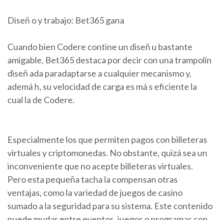
Diseñ o y trabajo: Bet365 gana
Cuando bien Codere contine un diseñ u bastante
amigable, Bet365 destaca por decir con una trampolín
diseñ ada paradaptarse a cualquier mecanismo y,
ademá h, su velocidad de carga es má s eficiente la
cual la de Codere.
Especialmente los que permiten pagos con billeteras
virtuales y criptomonedas. No obstante, quizá sea un
inconveniente que no acepte billeteras virtuales.
Pero esta pequeña tacha la compensan otras
ventajas, como la variedad de juegos de casino
sumado a la seguridad para su sistema. Este contenido
puede mudar entre eventos, juegos o programas con