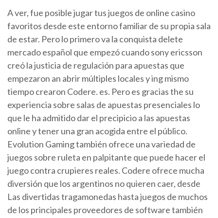
A ver, fue posible jugar tus juegos de online casino
favoritos desde este entorno familiar de su propia sala
de estar. Pero lo primero va la conquista delete
mercado español que empezó cuando sony ericsson
creó la justicia de regulación para apuestas que
empezaron an abrir múltiples locales y ing mismo
tiempo crearon Codere. es. Pero es gracias the su
experiencia sobre salas de apuestas presenciales lo
que le ha admitido dar el precipicio a las apuestas
online y tener una gran acogida entre el público.
Evolution Gaming también ofrece una variedad de
juegos sobre ruleta en palpitante que puede hacer el
juego contra crupieres reales. Codere ofrece mucha
diversión que los argentinos no quieren caer, desde
Las divertidas tragamonedas hasta juegos de muchos
de los principales proveedores de software también