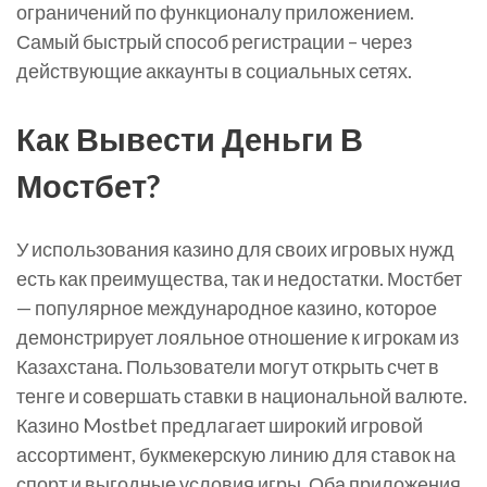
ограничений по функционалу приложением.
Самый быстрый способ регистрации – через
действующие аккаунты в социальных сетях.
Как Вывести Деньги В
Мостбет?
У использования казино для своих игровых нужд
есть как преимущества, так и недостатки. Мостбет
— популярное международное казино, которое
демонстрирует лояльное отношение к игрокам из
Казахстана. Пользователи могут открыть счет в
тенге и совершать ставки в национальной валюте.
Казино Mostbet предлагает широкий игровой
ассортимент, букмекерскую линию для ставок на
спорт и выгодные условия игры. Оба приложения