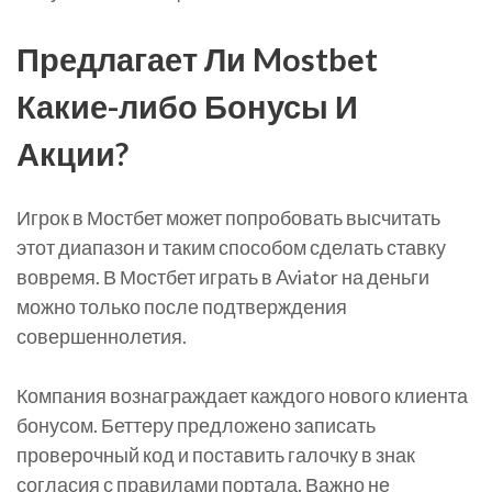
Предлагает Ли Mostbet
Какие-либо Бонусы И
Акции?
Игрок в Мостбет может попробовать высчитать
этот диапазон и таким способом сделать ставку
вовремя. В Мостбет играть в Aviator на деньги
можно только после подтверждения
совершеннолетия.
Компания вознаграждает каждого нового клиента
бонусом. Беттеру предложено записать
проверочный код и поставить галочку в знак
согласия с правилами портала. Важно не