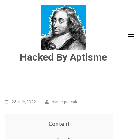
Aller
au
contenu
(Pressez
Entrée)
Hacked By Aptisme
28 Juin,2022
blaise pascale
Content