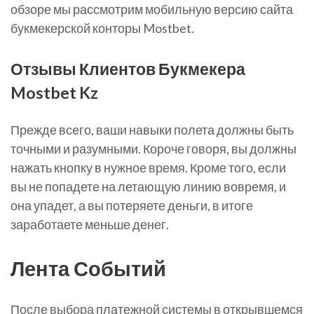
обзоре мы рассмотрим мобильную версию сайта
букмекерской конторы Mostbet.
Отзывы Клиентов Букмекера
Mostbet Kz
Прежде всего, ваши навыки полета должны быть
точными и разумными. Короче говоря, вы должны
нажать кнопку в нужное время. Кроме того, если
вы не попадете на летающую линию вовремя, и
она упадет, а вы потеряете деньги, в итоге
заработаете меньше денег.
Лента Событий
После выбора платежной системы в открывшемся