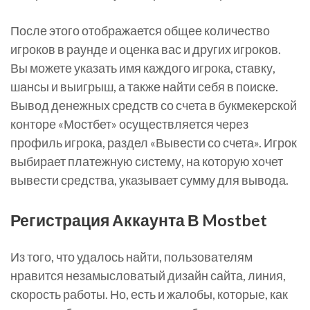
После этого отображается общее количество
игроков в раунде и оценка вас и других игроков.
Вы можете указать имя каждого игрока, ставку,
шансы и выигрыш, а также найти себя в поиске.
Вывод денежных средств со счета в букмекерской
конторе «Мостбет» осуществляется через
профиль игрока, раздел «Вывести со счета». Игрок
выбирает платежную систему, на которую хочет
вывести средства, указывает сумму для вывода.
Регистрация Аккаунта В Mostbet
Из того, что удалось найти, пользователям
нравится незамысловатый дизайн сайта, линия,
скорость работы. Но, есть и жалобы, которые, как