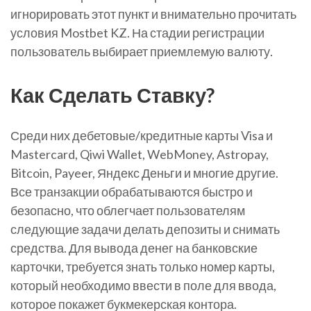
игнорировать этот пункт и внимательно прочитать
условия Mostbet KZ. На стадии регистрации
пользователь выбирает приемлемую валюту.
Как Сделать Ставку?
Среди них дебетовые/кредитные карты Visa и
Mastercard, Qiwi Wallet, WebMoney, Astropay,
Bitcoin, Payeer, Яндекс Деньги и многие другие.
Все транзакции обрабатываются быстро и
безопасно, что облегчает пользователям
следующие задачи делать депозиты и снимать
средства. Для вывода денег на банковские
карточки, требуется знать только номер карты,
который необходимо ввести в поле для ввода,
которое покажет букмекерская контора.