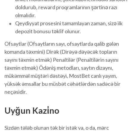
doldurub, reward proqramlarının şərtinə razı
olmalıdır.
Qeydiyyat prosesini tamamlayan zaman, sizə ilk
depozit bonusu təklif olunur.
Ofsaytlar (Ofsaytların sayı, ofsaytlarda qalib gələn
komanda təxmini) Dirək (Dirəyə dəyəcək topların
sayını təxmin etmək) Penaltilər (Penaltilərin sayını
təxmin etmək) Ödəniş metodları, saytın dizaynı,
mükəmməl müştəri dəstəyi, MostBet canlı yayım,
yüksək əmsallar bu müsbət cəhətlərdən sadəcə bir
neçəsidir.
Uyğun Kazi̇no
Sizdən tələb olunan tək bir istək va, o da, mərc