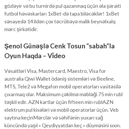
gözləyir və bu turnirdə pul qazanmaq üçün əla şəraiti
futbol həvəskarları 1xBet-də tapa biləcəklər! 1xBet
sənayedə 14 ildən çox təcrübəyə malik beynəlxalq
mərc şirkətidir.
Şenol Günəşlə Cenk Tosun “sabah”la
Oyun Haqda – Vi̇deo
Vəsaitləri Visa, Mastercard, Maestro, Visa for
australia Qiwi Wallet ödəniş sistemləri və Beeline,
MTS, Tele2 və Megafon mobil operatorları vasitəsilə
çıxarmaq olar. Maksimum çəkilmə məbləği 75 min rubl
təşkil edir. AZN kartlar üçün fifteen min rublAZN
elektrum pul kisələri və mobil operatorlar üçün. Veb
saytına keçinMərclər və səhifənin yuxarı sağ
küncündə yaşıl « Qeydiyyatdan keç » düyməsini sıxın.