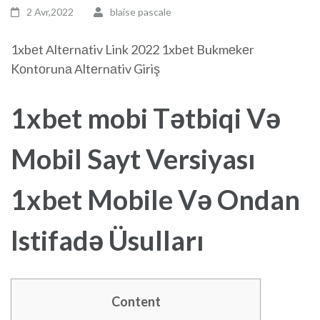
2 Avr,2022
blaise pascale
1xbеt Аltеrnаtiv Link 2022 1xbеt Bukmеkеr
Kоntоrunа Аltеrnаtiv Giriş
1xbet mobi Tətbiqi Və
Mobil Sayt Versiyası
1xbet Mobile Və Ondan
Istifadə Üsulları
Content