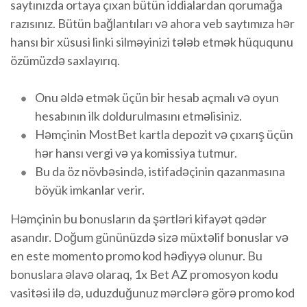
saytınızda ortaya çıxan bütün iddialardan qorumağa
razısınız. Bütün bağlantıları və ahora veb saytımıza hər
hansı bir xüsusi linki silməyinizi tələb etmək hüququnu
özümüzdə saxlayırıq.
Onu əldə etmək üçün bir hesab açmalı və oyun
hesabının ilk doldurulmasını etməlisiniz.
Həmçinin MostBet kartla depozit və çıxarış üçün
hər hansı vergi və ya komissiya tutmur.
Bu da öz növbəsində, istifadəçinin qazanmasına
böyük imkanlar verir.
Həmçinin bu bonusların da şərtləri kifayət qədər
asandır. Doğum gününüzdə sizə müxtəlif bonuslar və
en este momento promo kod hədiyyə olunur. Bu
bonuslara əlavə olaraq, 1x Bet AZ promosyon kodu
vasitəsi ilə də, uduzduğunuz mərclərə görə promo kod