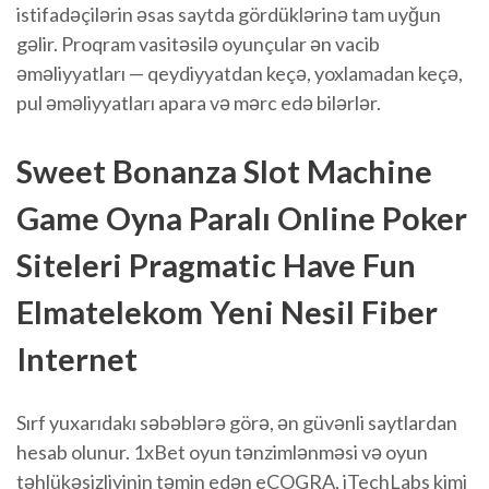
istifadəçilərin əsas saytda gördüklərinə tam uyğun
gəlir. Proqram vasitəsilə oyunçular ən vacib
əməliyyatları — qeydiyyatdan keçə, yoxlamadan keçə,
pul əməliyyatları apara və mərc edə bilərlər.
Sweet Bonanza Slot Machine
Game Oyna Paralı Online Poker
Siteleri Pragmatic Have Fun
Elmatelekom Yeni Nesil Fiber
Internet
Sırf yuxarıdakı səbəblərə görə, ən güvənli saytlardan
hesab olunur. 1xBet oyun tənzimlənməsi və oyun
təhlükəsizliyinin təmin edən eCOGRA, iTechLabs kimi