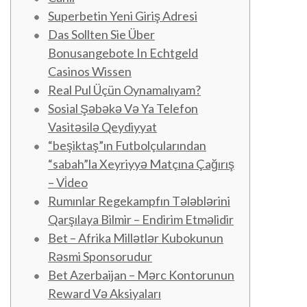
Superbetin Yeni Giriş Adresi
Das Sollten Sie Über
Bonusangebote In Echtgeld
Casinos Wissen
Real Pul Üçün Oynamalıyam?
Sosial Şəbəkə Və Ya Telefon
Vasitəsilə Qeydiyyat
“beşiktaş”ın Futbolçularından
“sabah”la Xeyriyyə Matçına Çağırış
– Vi̇deo
Rumınlar Regekampfın Tələblərini
Qarşılaya Bilmir – Endirim Etməlidir
Bet – Afrika Millətlər Kubokunun
Rəsmi Sponsorudur
Bet Azerbaijan – Mərc Kontorunun
Reward Və Aksiyaları