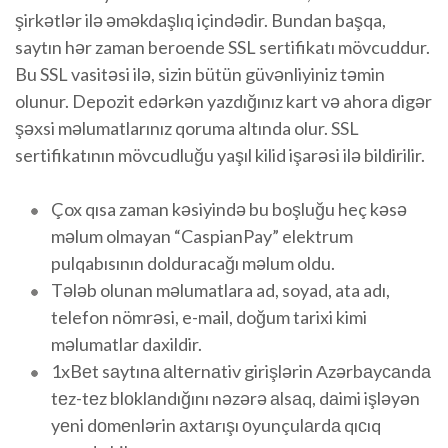
şirkətlər ilə əməkdaşlıq içindədir. Bundan başqa,
saytın hər zaman beroende SSL sertifikatı mövcuddur.
Bu SSL vasitəsi ilə, sizin bütün güvənliyiniz təmin
olunur. Depozit edərkən yazdığınız kart və ahora digər
şəxsi məlumatlarınız qoruma altında olur. SSL
sertifikatının mövcudluğu yaşıl kilid işarəsi ilə bildirilir.
Çox qısa zaman kəsiyində bu boşluğu heç kəsə
məlum olmayan “CaspianPay” elektrum
pulqabısının dolduracağı məlum oldu.
Tələb olunan məlumatlara ad, soyad, ata adı,
telefon nömrəsi, e-mail, doğum tarixi kimi
məlumatlar daxildir.
1xBеt sаytınа аltеrnаtiv girişlərin Аzərbаyсаndа
tеz-tеz blоklаndığını nəzərə аlsаq, dаimi işləyən
yеni dоmеnlərin аxtаrışı оyunçulаrdа qıсıq