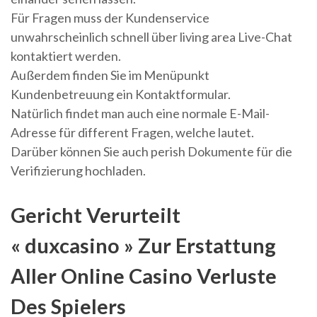
Für Fragen muss der Kundenservice
unwahrscheinlich schnell über living area Live-Chat
kontaktiert werden.
Außerdem finden Sie im Menüpunkt
Kundenbetreuung ein Kontaktformular.
Natürlich findet man auch eine normale E-Mail-
Adresse für different Fragen, welche lautet.
Darüber können Sie auch perish Dokumente für die
Verifizierung hochladen.
Gericht Verurteilt
« duxcasino » Zur Erstattung
Aller Online Casino Verluste
Des Spielers