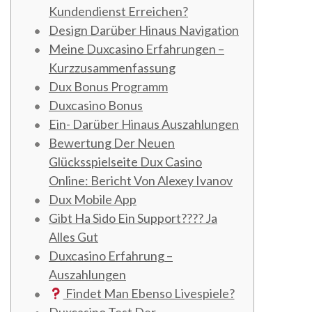
Kundendienst Erreichen?
Design Darüber Hinaus Navigation
Meine Duxcasino Erfahrungen –
Kurzzusammenfassung
Dux Bonus Programm
Duxcasino Bonus
Ein- Darüber Hinaus Auszahlungen
Bewertung Der Neuen
Glücksspielseite Dux Casino
Online: Bericht Von Alexey Ivanov
Dux Mobile App
Gibt Ha Sido Ein Support???? Ja
Alles Gut
Duxcasino Erfahrung –
Auszahlungen
Findet Man Ebenso Livespiele?