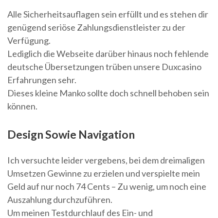
Alle Sicherheitsauflagen sein erfüllt und es stehen dir
genügend seriöse Zahlungsdienstleister zu der
Verfügung.
Lediglich die Webseite darüber hinaus noch fehlende
deutsche Übersetzungen trüben unsere Duxcasino
Erfahrungen sehr.
Dieses kleine Manko sollte doch schnell behoben sein
können.
Design Sowie Navigation
Ich versuchte leider vergebens, bei dem dreimaligen
Umsetzen Gewinne zu erzielen und verspielte mein
Geld auf nur noch 74 Cents – Zu wenig, um noch eine
Auszahlung durchzuführen.
Um meinen Testdurchlauf des Ein- und