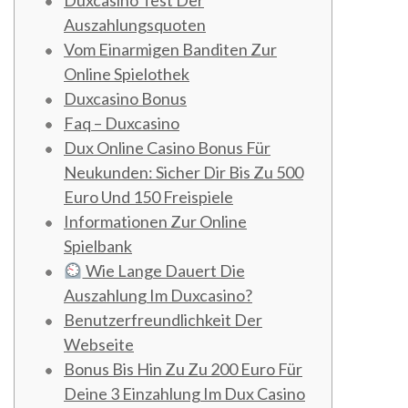
Duxcasino Test Der
Auszahlungsquoten
Vom Einarmigen Banditen Zur
Online Spielothek
Duxcasino Bonus
Faq – Duxcasino
Dux Online Casino Bonus Für
Neukunden: Sicher Dir Bis Zu 500
Euro Und 150 Freispiele
Informationen Zur Online
Spielbank
Wie Lange Dauert Die
Auszahlung Im Duxcasino?
Benutzerfreundlichkeit Der
Webseite
Bonus Bis Hin Zu Zu 200 Euro Für
Deine 3 Einzahlung Im Dux Casino