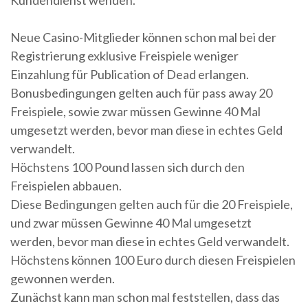
Kundendienst wenden.
Neue Casino-Mitglieder können schon mal bei der
Registrierung exklusive Freispiele weniger
Einzahlung für Publication of Dead erlangen.
Bonusbedingungen gelten auch für pass away 20
Freispiele, sowie zwar müssen Gewinne 40 Mal
umgesetzt werden, bevor man diese in echtes Geld
verwandelt.
Höchstens 100 Pound lassen sich durch den
Freispielen abbauen.
Diese Bedingungen gelten auch für die 20 Freispiele,
und zwar müssen Gewinne 40 Mal umgesetzt
werden, bevor man diese in echtes Geld verwandelt.
Höchstens können 100 Euro durch diesen Freispielen
gewonnen werden.
Zunächst kann man schon mal feststellen, dass das