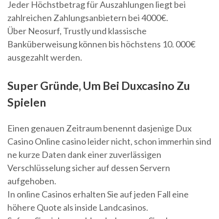
Jeder Höchstbetrag für Auszahlungen liegt bei
zahlreichen Zahlungsanbietern bei 4000€.
Über Neosurf, Trustly und klassische
Banküberweisung können bis höchstens 10. 000€
ausgezahlt werden.
Super Gründe, Um Bei Duxcasino Zu
Spielen
Einen genauen Zeitraum benennt dasjenige Dux
Casino Online casino leider nicht, schon immerhin sind
ne kurze Daten dank einer zuverlässigen
Verschlüsselung sicher auf dessen Servern
aufgehoben.
In online Casinos erhalten Sie auf jeden Fall eine
höhere Quote als inside Landcasinos.