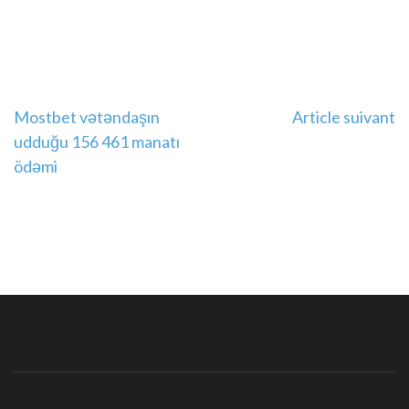
Navigation
Mostbet vətəndaşın
Article suivant
udduğu 156 461 manatı
de
ödəmi
l’article