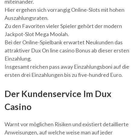
miteinander.
Hier ergehen sich vorrangig Online-Slots mit hohen
Auszahlungsraten.
Zu den Favoriten vieler Spieler gehört der modern
Jackpot-Slot Mega Moolah.
Bei der Online-Spielbank erwartet Neukunden das
attraktiver Dux On line casino Bonus ab dieser ersten
Einzahlung.
Insgesamt reichen pass away Einzahlungsboni auf die
ersten drei Einzahlungen bis zu five-hundred Euro.
Der Kundenservice Im Dux
Casino
Warnt vor möglichen Risiken und existiert detaillierte
Anweisungen, auf welche weise man auf jeder