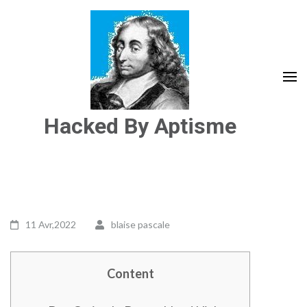
Aller
au
contenu
(Pressez
Entrée)
Hacked By Aptisme
11 Avr,2022
blaise pascale
Content