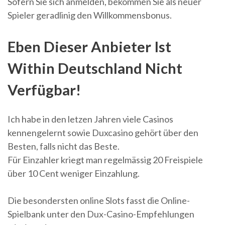
Sofern Sie sich anmelden, bekommen Sie als neuer
Spieler geradlinig den Willkommensbonus.
Eben Dieser Anbieter Ist
Within Deutschland Nicht
Verfügbar!
Ich habe in den letzen Jahren viele Casinos
kennengelernt sowie Duxcasino gehört über den
Besten, falls nicht das Beste.
Für Einzahler kriegt man regelmässig 20 Freispiele
über 10 Cent weniger Einzahlung.
Die besondersten online Slots fasst die Online-
Spielbank unter den Dux-Casino-Empfehlungen