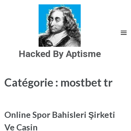
Aller
au
contenu
(Pressez
Entrée)
Hacked By Aptisme
Catégorie :
mostbet tr
Online Spor Bahisleri Şirketi
Ve Casin