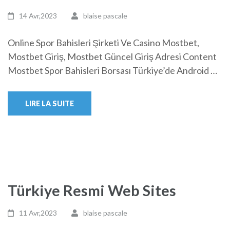
14 Avr,2023
blaise pascale
Online Spor Bahisleri Şirketi Ve Casino Mostbet,
Mostbet Giriş, Mostbet Güncel Giriş Adresi Content
Mostbet Spor Bahisleri Borsası Türkiye’de Android …
LIRE LA SUITE
Türkiye Resmi Web Sites
11 Avr,2023
blaise pascale