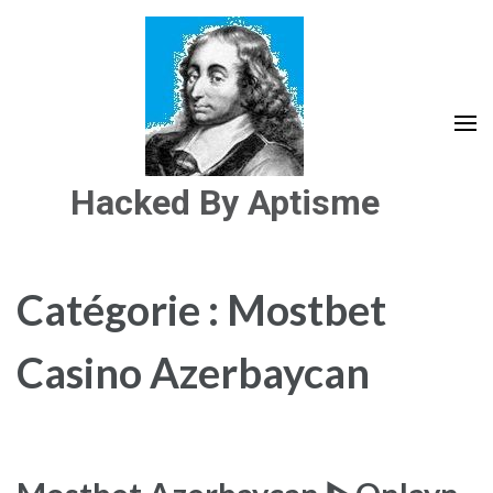
Aller
au
contenu
(Pressez
Entrée)
Hacked By Aptisme
Catégorie :
Mostbet
Casino Azerbaycan